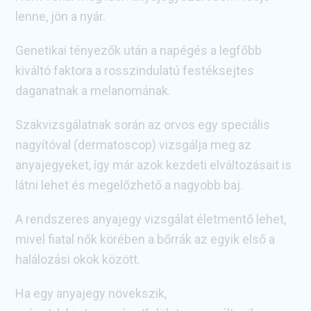
lenne, jön a nyár.
Genetikai tényezők után a napégés a legfőbb
kiváltó faktora a rosszindulatú festéksejtes
daganatnak a melanomának.
Szakvizsgálatnak során az orvos egy speciális
nagyítóval (dermatoscop) vizsgálja meg az
anyajegyeket, így már azok kezdeti elváltozásait is
látni lehet és megelőzhető a nagyobb baj.
A rendszeres anyajegy vizsgálat életmentő lehet,
mivel fiatal nők körében a bőrrák az egyik első a
halálozási okok között.
Ha egy anyajegy növekszik,