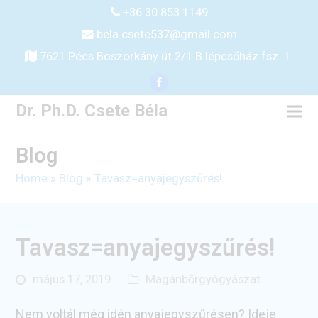
+36 30 853 1149
bela.csete537@gmail.com
7621 Pécs Boszorkány út 2/1 B lépcsőház fsz. 1.
Facebook
Dr. Ph.D. Csete Béla
Blog
Home
»
Blog
»
Tavasz=anyajegyszűrés!
Tavasz=anyajegyszűrés!
május 17, 2019
Magánbőrgyógyászat
Nem voltál még idén anyajegyszűrésen? Ideje