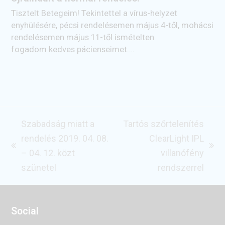
Tisztelt Betegeim! Tekintettel a vírus-helyzet
enyhülésére, pécsi rendelésemen május 4-től, mohácsi
rendelésemen május 11-től ismételten
fogadom kedves pácienseimet.…
Szabadság miatt a
Tartós szőrtelenítés
rendelés 2019. 04. 08.
ClearLight IPL
previous
next
– 04. 12. közt
villanófény
post:
post:
szünetel
rendszerrel
Social