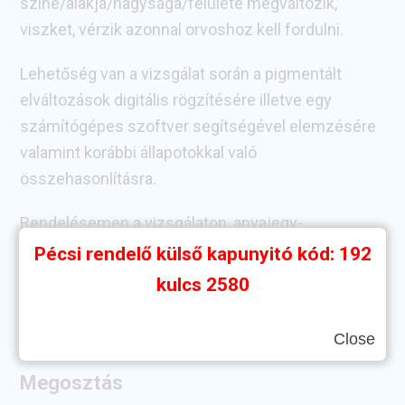
színe/alakja/nagysága/felülete megváltozik,
viszket, vérzik azonnal orvoshoz kell fordulni.
Lehetőség van a vizsgálat során a pigmentált
elváltozások digitális rögzítésére illetve egy
számítógépes szoftver segítségével elemzésére
valamint korábbi állapotokkal való
összehasonlításra.
Rendelésemen a vizsgálaton, anyajegy-
térképezésen túl lehetőség van műtéti és lézeres
Pécsi rendelő külső kapunyitó kód: 192
eltávolításra.
kulcs 2580
Ne halaszd nyárra, ne várj míg késő lehet!
Close
Megosztás