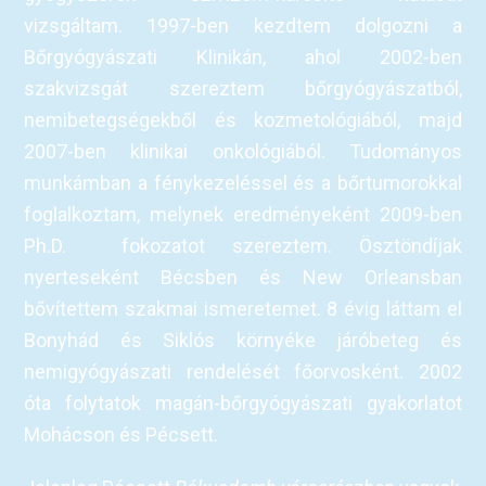
vizsgáltam. 1997-ben kezdtem dolgozni a
Bőrgyógyászati Klinikán, ahol 2002-ben
szakvizsgát szereztem bőrgyógyászatból,
nemibetegségekből és kozmetológiából, majd
2007-ben klinikai onkológiából. Tudományos
munkámban a fénykezeléssel és a bőrtumorokkal
foglalkoztam, melynek eredményeként 2009-ben
Ph.D. fokozatot szereztem. Ösztöndíjak
nyerteseként Bécsben és New Orleansban
bővítettem szakmai ismeretemet. 8 évig láttam el
Bonyhád és Siklós környéke járóbeteg és
nemigyógyászati rendelését főorvosként. 2002
óta folytatok magán-bőrgyógyászati gyakorlatot
Mohácson és Pécsett.