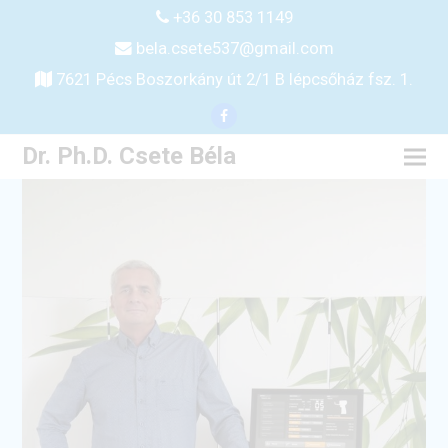
+36 30 853 1149
bela.csete537@gmail.com
7621 Pécs Boszorkány út 2/1 B lépcsőház fsz. 1.
Facebook
Dr. Ph.D. Csete Béla