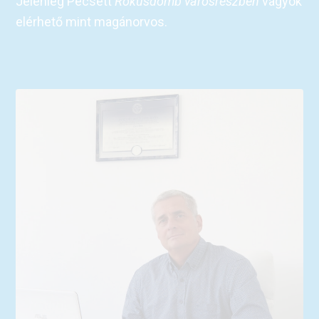
Jelenleg Pécsett
Rókusdomb városrészben
vagyok
elérhető mint magánorvos.