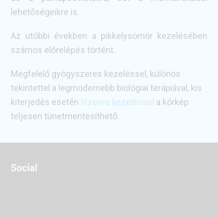
lehetőségeikre is.
Az utóbbi években a pikkelysömör kezelésében
számos előrelépés történt.
Megfelelő gyógyszeres kezeléssel, különös
tekintettel a legmodernebb biológiai terápiával, kis
kiterjedés esetén
lézeres kezeléssel
a kórkép
teljesen tünetmentesíthető.
Social