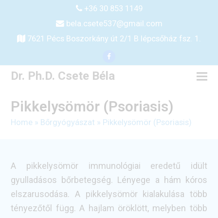
+36 30 853 1149
bela.csete537@gmail.com
7621 Pécs Boszorkány út 2/1 B lépcsőház fsz. 1.
Facebook
Dr. Ph.D. Csete Béla
Pikkelysömör (Psoriasis)
Home
»
Bőrgyógyászat
»
Pikkelysömör (Psoriasis)
A pikkelysömör immunológiai eredetű idült
gyulladásos bőrbetegség. Lényege a hám kóros
elszarusodása. A pikkelysömör kialakulása több
tényezőtől függ. A hajlam öröklött, melyben több