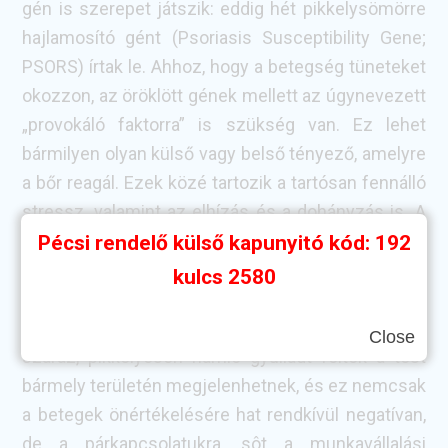
gén is szerepet játszik: eddig hét pikkelysömörre
hajlamosító gént (Psoriasis Susceptibility Gene;
PSORS) írtak le. Ahhoz, hogy a betegség tüneteket
okozzon, az öröklött gének mellett az úgynevezett
„provokáló faktorra” is szükség van. Ez lehet
bármilyen olyan külső vagy belső tényező, amelyre
a bőr reagál. Ezek közé tartozik a tartósan fennálló
stressz, valamint az elhízás és a dohányzás is. A
pikkelysömör bőrtünetei csak akkor alakulnak ki, ha
Pécsi rendelő külső kapunyitó kód: 192
a hajlam és a provokáló faktorok együttes hatása
kulcs 2580
eléri azt a küszöbértéket, melynél a betegség már
megjelenhet. A kórkép legjellegzetesebb tünetei, a
Close
száraz, pikkelyesen hámló gyulladt foltok a test
bármely területén megjelenhetnek, és ez nemcsak
a betegek önértékelésére hat rendkívül negatívan,
de a párkapcsolatukra, sôt a munkavállalási